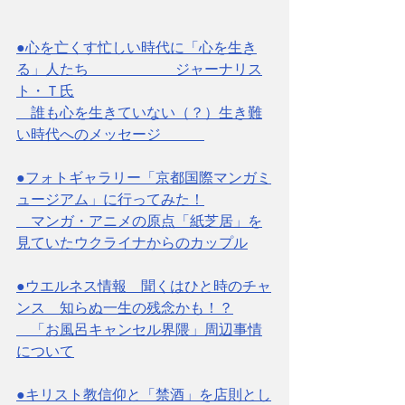
●心を亡くす忙しい時代に「心を生き
る」人たち　　　　　　ジャーナリス
ト・Ｔ氏
　誰も心を生きていない（？）生き難
い時代へのメッセージ　　　
●フォトギャラリー「京都国際マンガミ
ュージアム」に行ってみた！
　マンガ・アニメの原点「紙芝居」を
見ていたウクライナからのカップル
●ウエルネス情報　聞くはひと時のチャ
ンス　知らぬ一生の残念かも！？
　「お風呂キャンセル界隈」周辺事情
について
●キリスト教信仰と「禁酒」を店則とし