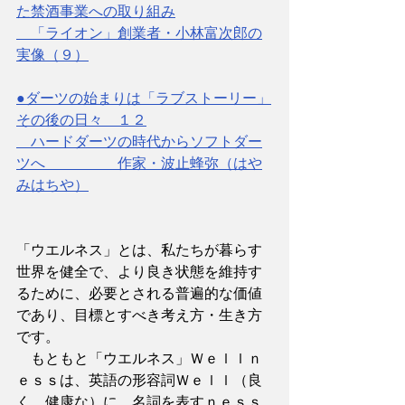
た禁酒事業への取り組み
　「ライオン」創業者・小林富次郎の
実像（９）
●ダーツの始まりは「ラブストーリー」
その後の日々　１２
　ハードダーツの時代からソフトダー
ツへ　　　　　作家・波止蜂弥（はや
みはちや）
「ウエルネス」とは、私たちが暮らす
世界を健全で、より良き状態を維持す
るために、必要とされる普遍的な価値
であり、目標とすべき考え方・生き方
です。
　もともと「ウエルネス」Ｗｅｌｌｎ
ｅｓｓは、英語の形容詞Ｗｅｌｌ（良
く、健康な）に、名詞を表すｎｅｓｓ