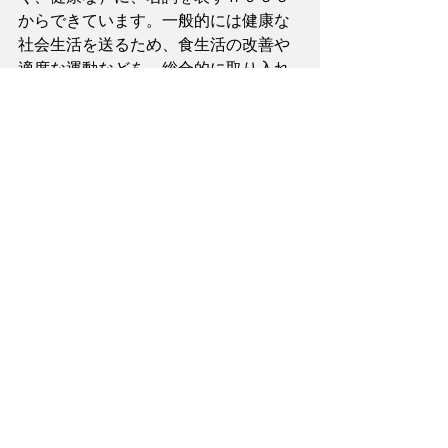
からできています。一般的には健康な
社会生活を送るため、食生活の改善や
適度な運動などを、総合的に取り入れ
た生活スタイルを意味します。
　広義には身体的、精神的な健康に限
らず、その基盤となる環境の健康、社
会の健康をも含めた考え方・生き方を
言います。
「ウエルネス＠タイムス」は、人々の
健康・安全とともに、広く世の中の健
康・安全に役立つ情報を、フレキシブ
ルに提供するソーシャル・メディアを
目指しています。
　　　　　ひとりシンクタンク２０１
０　代表