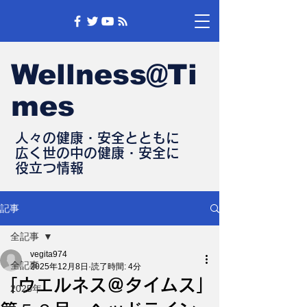
Wellness@Ti
mes
人々の健康・安全とともに
​広く世の中の健康・安全に
​役立つ情報
記事
全記事
vegita974
全記事
2025年12月8日
読了時間: 4分
「ウエルネス＠タイムス」
2025年