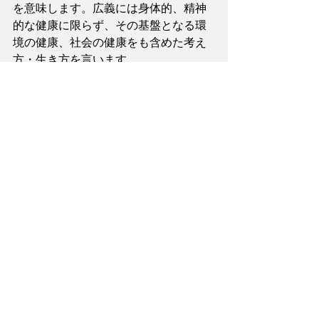
を意味します。広義には身体的、精神
的な健康に限らず、その基盤となる環
境の健康、社会の健康をも含めた考え
方・生き方を言います。
「ウエルネス＠タイムス」は、人々の
健康・安全とともに、広く世の中の健
康・安全に役立つ情報を、フレキシブ
ルに提供するソーシャル・メディアを
目指しています。
ひとりシンクタンク２０１０ 代表