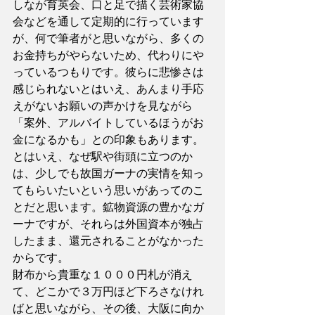
しなが育英会、口と足で描く芸術家協
会などを通して定期的に行っています
が、何で筆者がと思いながら、多くの
お金持ちがやらないため、代わりにや
っているつもりです。彼らに悲惨さは
感じられないとはいえ、あんまり手応
えがないお願いの声かけを見ながら
「案外、アルバイトしているほうがお
金になるかも」との印象もあります。
とはいえ、なぜ駅や街頭に立つのか
は、少しでも故国ガーナの実情を知っ
てもらいたいという思いがあってのこ
とだと思います。鉱物資源の豊かなガ
ーナですが、それらは外国資本が独占
したまま、還元されることがなかった
からです。
財布から貴重な１０００円札が消え
て、どこかで３万円ほど下ろさなけれ
ばと思いながら、その後、大阪に向か