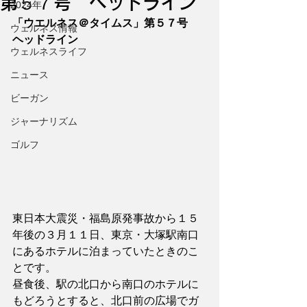
第５７号 ヘッドライン
2024年
「ウエルネス＠タイムス」第５７号　
ウェルネス情報
ヘッドライン
ウェルネスライフ
ニュース
ビーガン
ジャーナリズム
ゴルフ
東日本大震災・福島原発事故から１５
年後の３月１１日、東京・大塚駅南口
にあるホテルに泊まっていたときのこ
とです。
昼食後、駅の北口から南口のホテルに
もどろうとすると、北口前の広場でガ