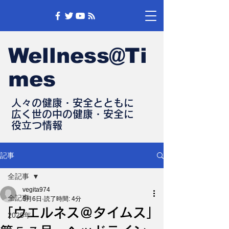
Wellness@Ti
mes
人々の健康・安全とともに
​広く世の中の健康・安全に
​役立つ情報
記事
全記事
vegita974
全記事
5月6日
読了時間: 4分
「ウエルネス＠タイムス」
2025年