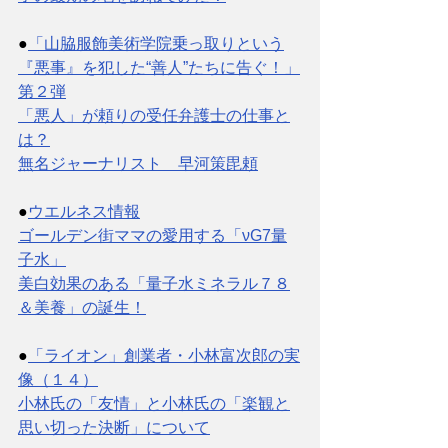
●
「山脇服飾美術学院乗っ取りという
『悪事』を犯した“善人”たちに告ぐ！」
第２弾
「悪人」が頼りの受任弁護士の仕事と
は？
無名ジャーナリスト　早河策毘頼
●
ウエルネス情報
ゴールデン街ママの愛用する「νG7量
子水」
美白効果のある「量子水ミネラル７８
＆美養」の誕生！
●
「ライオン」創業者・小林富次郎の実
像（１４）
小林氏の「友情」と小林氏の「楽観と
思い切った決断」について