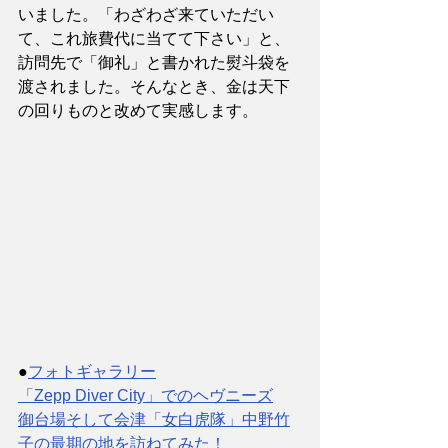
いました。「わざわざ来ていただい
て、これ旅費代に当てて下さい」と、
訪問先で「御礼」と書かれた熨斗袋を
渡されました。そんなとき、金は天下
の回りものと改めて実感します。
●
フォトギャラリー
「Zepp Diver City」でのヘヴニーズ
御台場そして会津「女白虎隊」中野竹
子の最期の地を訪ねてみた！