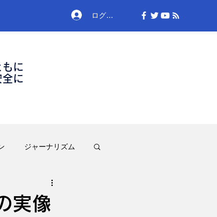
ログイン
ともに
安全に
ン
ジャーナリズム
の実像