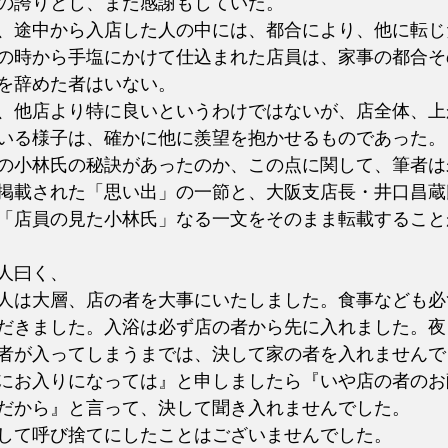
の誇りとし、また感謝もしていた。
、途中から入店した人の中には、都合により、他に転じ
の時から手塩にかけて仕込まれた店員は、家事の都合そ
を辞めた者はいない。
、他店より特に良いというわけではないが、店全体、上
いる様子は、確かに他に羨望を抱かせるものであった。
の小林氏の秘訣があったのか、この点に関して、筆者は
掲載された「思い出」の一節と、大阪支店長・井口昌蔵
「店員の見た小林氏」なる一文をそのまま転載すること
人曰く、
人は大層、店の者を大事にいたしました。食事なども必
だきました。入浴は必ず店の者から先に入れました。夜
者が入ってしまうまでは、決して家の者を入れませんで
にお入りになっては』と申しましたら『いや店の者のお
だから』と言って、決して聞き入れませんでした。
して呼び捨てにしたことはございませんでした。