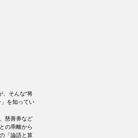
が、そんな“将
ン」を知ってい
、慈善券など
との乖離から
の「論語と算