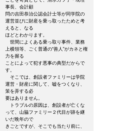
事長、会計顧
問の吉田恭治公認会計士等が同学院の
運営並びに財産を乗っ取ったためと考
えると、なる
ほどとわかります。
　世間によくある乗っ取り事件、業務
上横領等、ごく普通の“善人”がカネと権
力を握る
ことによって犯す悪事の典型だからで
す。
　そこでは、創設者ファミリーは学院
運営・財産に関して、嘘をつくなり、
策を弄する必
要はありません。
　トラブルの原因は、創設者が亡くな
って、山脇ファミリー２代目が跡を継
いだ晩年ので
きごとですが、そこでも当たり前に、