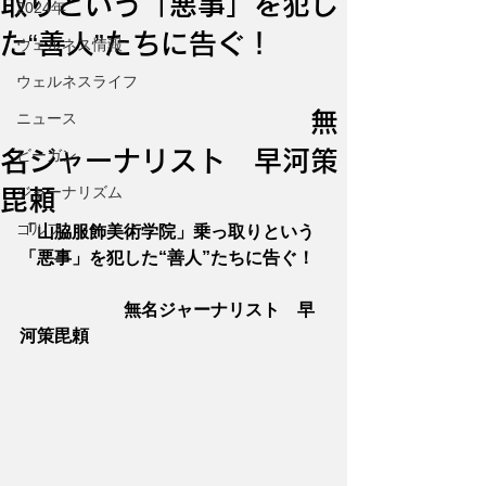
取りという「悪事」を犯し
2024年
た“善人”たちに告ぐ！
ウェルネス情報
ウェルネスライフ
無
ニュース
名ジャーナリスト 早河策
ビーガン
ジャーナリズム
毘頼
ゴルフ
「山脇服飾美術学院」乗っ取りという
「悪事」を犯した“善人”たちに告ぐ！
　　　　　　無名ジャーナリスト　早
河策毘頼