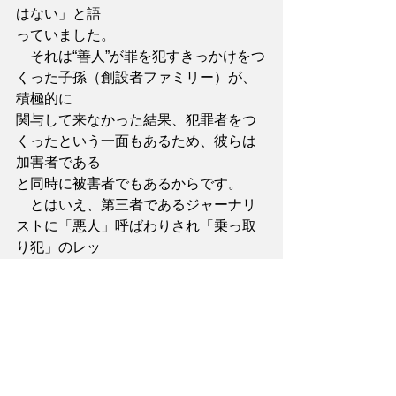
はない」と語
っていました。
　それは“善人”が罪を犯すきっかけをつ
くった子孫（創設者ファミリー）が、
積極的に
関与して来なかった結果、犯罪者をつ
くったという一面もあるため、彼らは
加害者である
と同時に被害者でもあるからです。
　とはいえ、第三者であるジャーナリ
ストに「悪人」呼ばわりされ「乗っ取
り犯」のレッ
テルを貼られて、なお地位＝欲とカネ
に汲々とすることに関しては、人とし
て恥ずかしく
ないのかと聞いてみたくなります。あ
るいは、すでに恥を知る心を捨てたの
でしょうか？
　自ら教育に携わる資格があるのかを