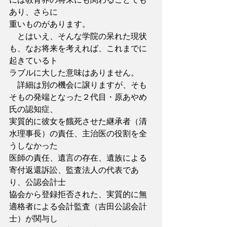
あり、さらに
重いものがあります。
　とはいえ、そんな学院の呆れた現状
も、なお将来を考えれば、これまでに
起きているト
ラブルに大した意味はありません。
　詳細は別の機会に譲りますが、そも
そもの発端となった２代目・原あやめ
氏の認知症、
実質的に彼女を餓死させた継承者（清
水理事長）の責任、主治医の役割を全
うしなかった
医師の責任、遺言の存在、遺族による
寄付返還訴訟、監査法人の代表であ
り、公認会計士
協会から登録拒否された、実質的に無
適格者による会計監査（吉田公認会計
士）が関与し