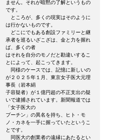
ません。それが暗黙の了解というもの
です。
　ところが、多くの現実はそのように
は行かないものです。
　どこにでもある創設ファミリーと継
承者を巡るいざこざは、金と力を握れ
ば、多くの者
はそれを自分のモノだと勘違いするこ
とによって、起こってきます。
　同様のケースでは、記憶に新しいの
が２０２５年１月、東京女子医大元理
事長（岩本絹
子容疑者）が１億円超の不正支出の疑
いで逮捕されています。新聞報道では
「女子医大の
プーチン」の異名を持ち、ヒト・モ
ノ・カネを一手に握っていたというこ
とです。
　同医大の創業者の遠縁にあたるとい