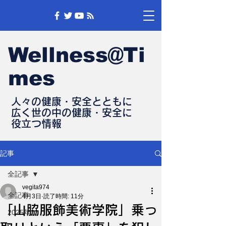
Wellness@Ti
mes
人々の健康・安全とともに
​広く世の中の健康・安全に
​役立つ情報
記事
全記事
vegita974
全記事
4月3日
読了時間: 11分
「山脇服飾美術学院」乗っ
2025年