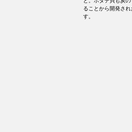
と。ホタテ貝も炭の
ることから開発され
す。