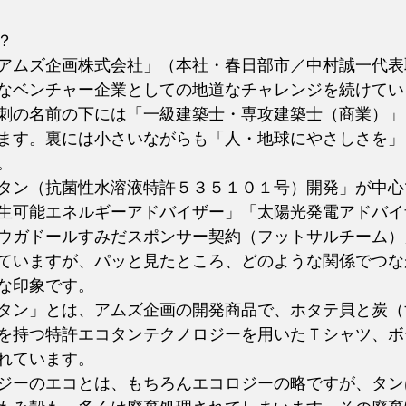
？
アムズ企画株式会社」（本社・春日部市／中村誠一代表
なベンチャー企業としての地道なチャレンジを続けてい
刺の名前の下には「一級建築士・専攻建築士（商業）」
ます。裏には小さいながらも「人・地球にやさしさを」
。
タン（抗菌性水溶液特許５３５１０１号）開発」が中心
生可能エネルギーアドバイザー」「太陽光発電アドバイ
ウガドールすみだスポンサー契約（フットサルチーム）
ていますが、パッと見たところ、どのような関係でつな
な印象です。
タン」とは、アムズ企画の開発商品で、ホタテ貝と炭（
を持つ特許エコタンテクノロジーを用いたＴシャツ、ボ
れています。
ジーのエコとは、もちろんエコロジーの略ですが、タン