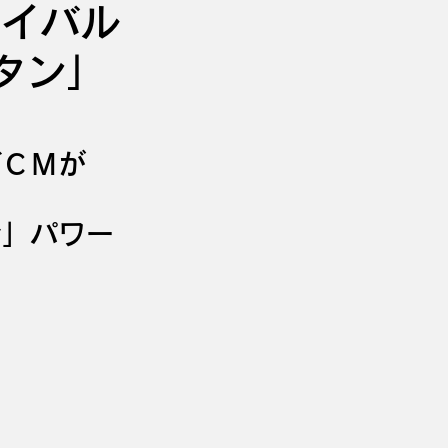
イバル
タン」
ビＣＭが
ン」パワー