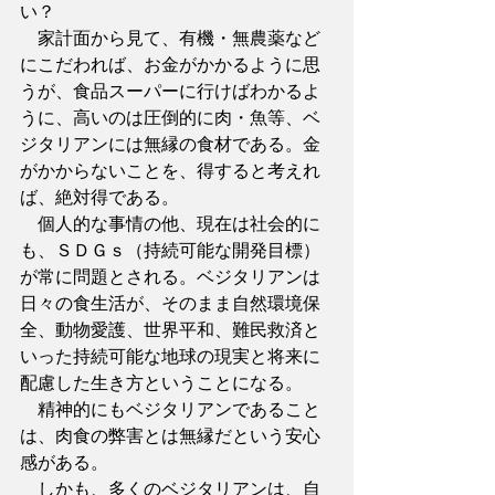
い？
　家計面から見て、有機・無農薬など
にこだわれば、お金がかかるように思
うが、食品スーパーに行けばわかるよ
うに、高いのは圧倒的に肉・魚等、ベ
ジタリアンには無縁の食材である。金
がかからないことを、得すると考えれ
ば、絶対得である。
　個人的な事情の他、現在は社会的に
も、ＳＤＧｓ（持続可能な開発目標）
が常に問題とされる。ベジタリアンは
日々の食生活が、そのまま自然環境保
全、動物愛護、世界平和、難民救済と
いった持続可能な地球の現実と将来に
配慮した生き方ということになる。
　精神的にもベジタリアンであること
は、肉食の弊害とは無縁だという安心
感がある。
　しかも、多くのベジタリアンは、自