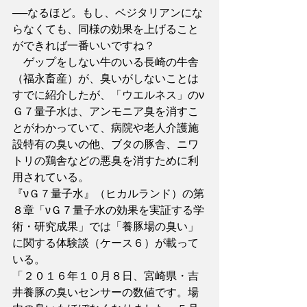
──なるほど。もし、ベジタリアンにな
らなくても、同様の効果を上げること
ができれば一番いいですね？
　ゲップをしない牛のいる長崎の牛舎
（福永畜産）が、臭いがしないことは
すでに紹介したが、「ウエルネス」のν
Ｇ７量子水は、アンモニア臭を消すこ
とがわかっていて、病院や老人介護施
設特有の臭いの他、ブタの豚舎、ニワ
トリの鶏舎などの悪臭を消すために利
用されている。
『νＧ７量子水』（ヒカルランド）の第
８章「νＧ７量子水の効果を実証する学
術・研究成果」では「養豚場の臭い」
に関する体験談（ケース６）が載って
いる。
「２０１６年１０月８日、宮崎県・吉
井養豚の臭いセンサーの数値です。場