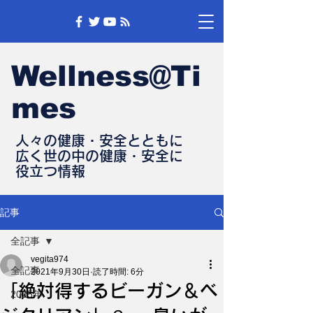
Wellness@Ti
mes
人々の健康・安全とともに
​広く世の中の健康・安全に
​役立つ情報
記事
全記事
vegita974
全記事
2021年9月30日
読了時間: 6分
「絶対得するビーガン＆ベ
2025年