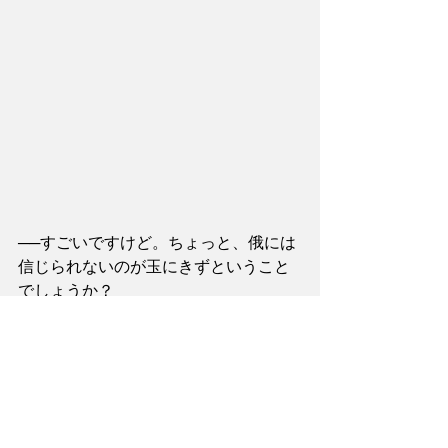
──すごいですけど。ちょっと、俄には
信じられないのが玉にきずということ
でしょうか？
　νＧ７量子水のユーザーから届く「臭
い」に関する体験談の一つは、尿の臭
いがしないというケースである。
「老人特有の臭いのしない老人ホー
ム」として『νＧ７量子水』に登場する
宮崎の「川南ひばり」施設長は、νＧ７