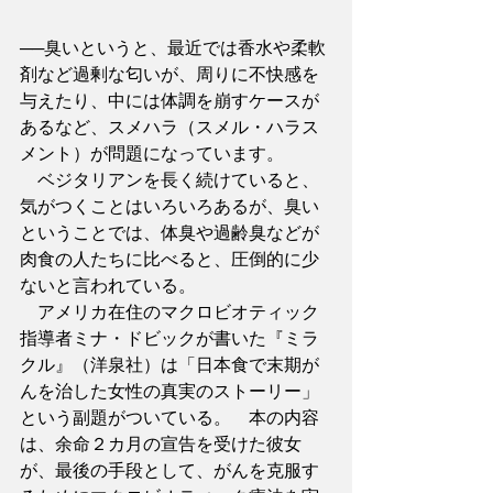
──臭いというと、最近では香水や柔軟
剤など過剰な匂いが、周りに不快感を
与えたり、中には体調を崩すケースが
あるなど、スメハラ（スメル・ハラス
メント）が問題になっています。
　ベジタリアンを長く続けていると、
気がつくことはいろいろあるが、臭い
ということでは、体臭や過齢臭などが
肉食の人たちに比べると、圧倒的に少
ないと言われている。
　アメリカ在住のマクロビオティック
指導者ミナ・ドビックが書いた『ミラ
クル』（洋泉社）は「日本食で末期が
んを治した女性の真実のストーリー」
という副題がついている。　本の内容
は、余命２カ月の宣告を受けた彼女
が、最後の手段として、がんを克服す