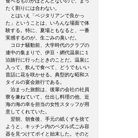
食べるものがほとんどないので、まっ
たく割りには合わない。
　とはいえ「ベジタリアンで良かっ
た」ということは、いろんな場面で体
験する。特に、夏場ともなると、一番
実感するのが、生ごみの臭いだ。
　コロナ騒動前、大学時代のクラブの
連中の集まりで、伊豆・網代温泉に１
泊旅行に行ったときのことだ。温泉に
入って、飲んで食べて、どうでもいい
昔話に花を咲かせる。典型的な昭和ス
タイルの宴会旅行である。
　泊まった旅館は、後輩の会社の社員
寮を兼ねていて、仕出し料理の他、近
海の海の幸を担当の女性スタッフが用
意してくれていた。
　翌朝、朝食後、手元の紙くずを捨て
ようと、キッチン内のペダル式ごみ容
器を見つけてポイと始末した。そのと