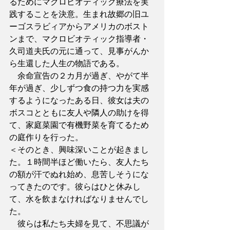
るためにマクロビオティック療法を実
践することを決意。生まれ故郷の旧ユ
ーゴスラビィアからアメリカのボスト
ンまで、マクロビオティック指導者・
久司道夫氏の元に通って、見事がんか
ら生還した人生の物語である。
　余命宣告の２カ月が過ぎ、やがて半
年が過ぎ、少しずつ食の持つ力を実感
するようになったある日、彼女は夫の
ボスコとともに友人や隣人の助けを得
て、家庭菜園で有機野菜を育てるため
の庭作りを行った。
＜そのとき、興味深いことが起きまし
た。１時間半ほど働いたら、友人たち
の額が汗でぬれ始め、息苦しそうにな
ってきたのです。彼らはひと休みし
て、水を飲まなければなりませんでし
た。
　彼らは私たち夫婦を見て、不思議が