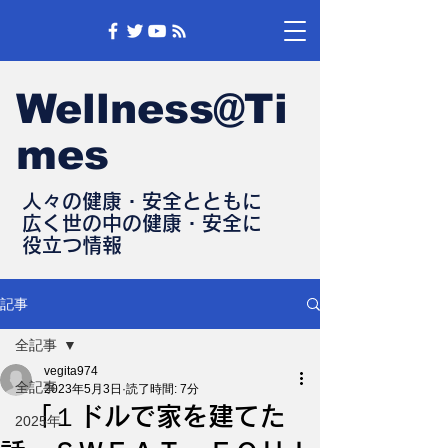
Wellness@Ti
mes
人々の健康・安全とともに
​広く世の中の健康・安全に
​役立つ情報
記事
全記事
vegita974
全記事
2023年5月3日
読了時間: 7分
「１ドルで家を建てた
2025年