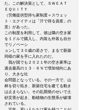
た。この解決策として、ＳＷＥＡＴ　
ＥＱＵＩＴＹ
（労働提供型持ち家制度＝スウェッ
ト・エクイティは「汗で得る資産」の
意）があった。
この制度を利用して、彼は隣の空き家
を１ドルで購入し、内装も外装も自分
でリノベーシ
ョンして３０歳の若さで、まるで新築
同様の家を手に入れたのだ。
　我が国でも２０２１年の空き家率は
過去最高の１３・６％で増加傾向にあ
り、大きな社
会問題となっている。その一方で、山
林を切り拓き、新築住宅を建てる動き
は止まらない。その乱開発のせいで土
砂災害が起き、動植物の生態系が破壊
されている。
　近年、若い人たちは家を持つことが