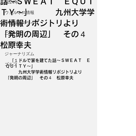
話〜ＳＷＥＡＴ ＥＱＵＩ
2024年
ＴＹ〜」 九州大学学
ウェルネス情報
術情報リポジトリより
ウェルネスライフ
「発明の周辺」 その４
ニュース
松原幸夫
ビーガン
ジャーナリズム
　「１ドルで家を建てた話〜ＳＷＥＡＴ　Ｅ
ゴルフ
ＱＵＩＴＹ〜」
　　　九州大学学術情報リポジトリより　
「発明の周辺」　その４　松原幸夫　