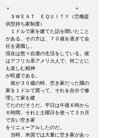
＊　　　　　　　　　　　　　＊
　ＳＷＥＡＴ　ＥＱＵＩＴＹ（労働提
供型持ち家制度）
　１ドルで家を建てた話を聞いたこと
がある。その方は、７０歳を過ぎて会
社を退職し、
現在は悠々自適の生活をしている。彼
はアフリカ系アメリカ人で、何ごとに
も楽しむ精神
が旺盛である。
　彼が３０歳の時、空き家だった隣の
家を１ドルで買って、それを自分で修
理して家を建
てたのだそうだ。平日は午後６時から
６時間、それと土曜日を使って３カ月
で古い空き家
をリニューアルしたのだ。
　当時、米国では大量に空き家があっ