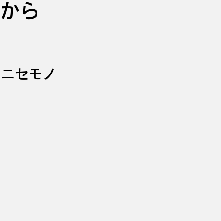
から
とニセモノ