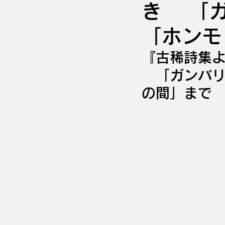
き 「ガ
「ホンモ
『古稀詩集
　「ガンバ
の間」まで