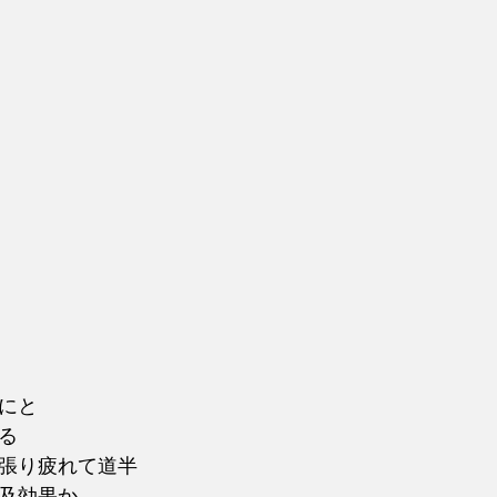
にと　
る
張り疲れて道半
及効果か