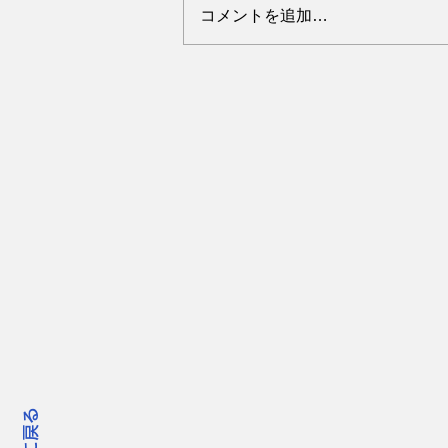
コメントを追加…
「ウエルネス＠タイムス」第
２３号 ヘッドライン