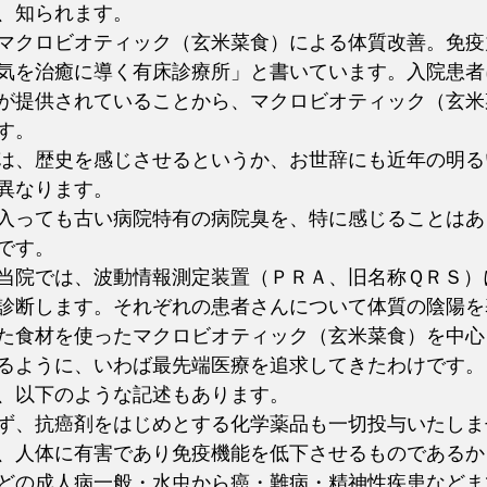
、知られます。
マクロビオティック（玄米菜食）による体質改善。免疫
気を治癒に導く有床診療所」と書いています。入院患者
が提供されていることから、マクロビオティック（玄米
す。
は、歴史を感じさせるというか、お世辞にも近年の明る
異なります。
入っても古い病院特有の病院臭を、特に感じることはあ
です。
当院では、波動情報測定装置（ＰＲＡ、旧名称ＱＲＳ）
診断します。それぞれの患者さんについて体質の陰陽を
た食材を使ったマクロビオティック（玄米菜食）を中心
るように、いわば最先端医療を追求してきたわけです。
、以下のような記述もあります。
ず、抗癌剤をはじめとする化学薬品も一切投与いたしま
、人体に有害であり免疫機能を低下させるものであるか
どの成人病一般・水虫から癌・難病・精神性疾患などま