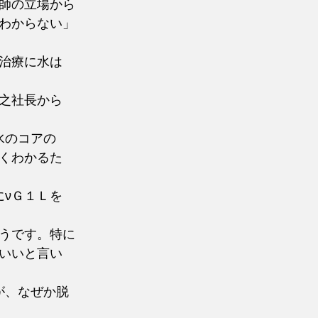
師の立場から
わからない」
に治療に水は
之社長から
水のコアの
くわかるた
にνＧ１Ｌを
うです。特に
いいと言い
が、なぜか脱