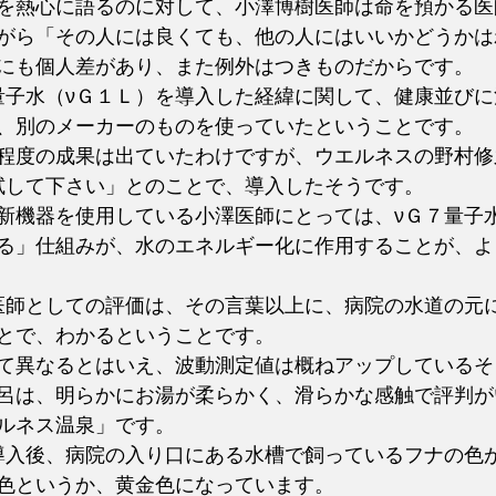
を熱心に語るのに対して、小澤博樹医師は命を預かる医
がら「その人には良くても、他の人にはいいかどうかは
にも個人差があり、また例外はつきものだからです。
量子水（νＧ１Ｌ）を導入した経緯に関して、健康並び
、別のメーカーのものを使っていたということです。
程度の成果は出ていたわけですが、ウエルネスの野村修
試して下さい」とのことで、導入したそうです。
新機器を使用している小澤医師にとっては、νＧ７量子
る」仕組みが、水のエネルギー化に作用することが、よ
医師としての評価は、その言葉以上に、病院の水道の元
とで、わかるということです。
て異なるとはいえ、波動測定値は概ねアップしているそ
呂は、明らかにお湯が柔らかく、滑らかな感触で評判が
ルネス温泉」です。
導入後、病院の入り口にある水槽で飼っているフナの色
色というか、黄金色になっています。