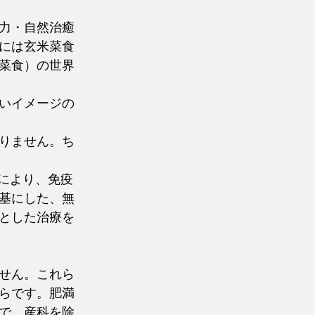
力・自然治癒
には玄米菜食
菜食）の世界
いイメージの
りません。ち
により、免疫
基にした、無
とした治療を
せん。これら
らです。肥満
で、産科を除