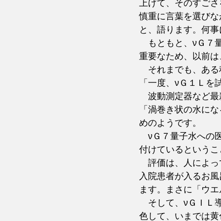
上げて、そのすごさ
慎重に言葉を選びな
と、語ります。何事
　もともと、νＧ７
重要なため、以前は
　それまでも、ある
「一度、νＧ１Ｌを
　波動測定器など最
「渦巻き状の水にな
めのようです。
　νＧ７量子水への
付けているというこ
　評価は、人によっ
入院患者が入るお風
ます。まさに「ウエ
　そして、νＧＩＬ
色して、いまでは黄