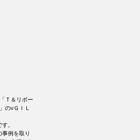
「Ｔ＆リボー
」のνＧＩＬ
です。
の事例を取り