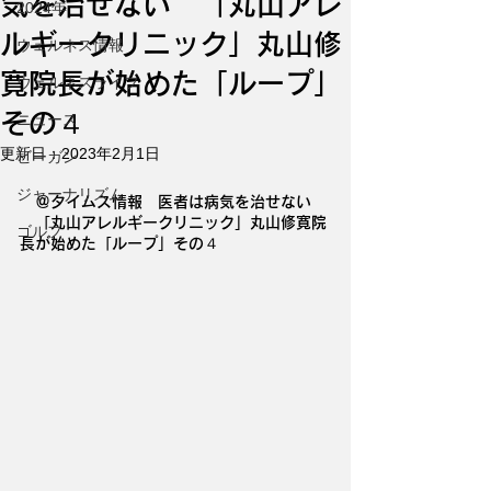
気を治せない 「丸山アレ
2024年
ルギークリニック」丸山修
ウェルネス情報
寛院長が始めた「ループ」
ウェルネスライフ
その４
ニュース
更新日：
2023年2月1日
ビーガン
ジャーナリズム
　＠タイムス情報　医者は病気を治せない
　「丸山アレルギークリニック」丸山修寛院
ゴルフ
長が始めた「ループ」その４