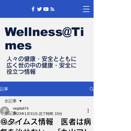
Wellness@Ti
mes
人々の健康・安全とともに
​広く世の中の健康・安全に
​役立つ情報
記事
全記事
vegita974
全記事
2023年1月31日
読了時間: 10分
＠タイムス情報 医者は病
2025年