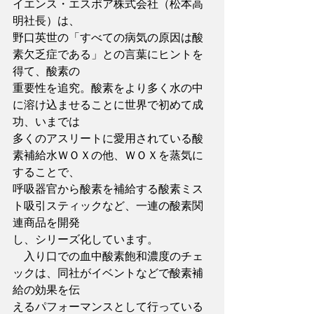
イエンス・エスポア株式会社（松本高
明社長）は、
野口英世の「すべての病気の原因は酸
素欠乏症である」との言葉にヒントを
得て、酸素の
重要性を追究。酸素をより多く水の中
に溶け込ませることに世界で初めて成
功、いまでは
多くのアスリートに愛用されている酸
素補給水ＷＯＸの他、ＷＯＸを蒸気に
することで、
呼吸器官から酸素を補給する酸素ミス
ト吸引スティックなど、一連の酸素関
連商品を開発
し、シリーズ化しています。
　入り口での血中酸素飽和濃度のチェ
ックは、同社がイベントなどで酸素補
給の効果を伝
えるパフォーマンスとして行っている