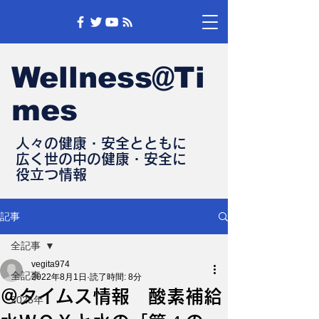
Wellness@Ti
mes
人々の健康・安全とともに
​広く世の中の健康・安全に
​役立つ情報
記事
全記事
vegita974
全記事
2022年8月1日
読了時間: 8分
＠タイムス情報 酸素補給
2025年