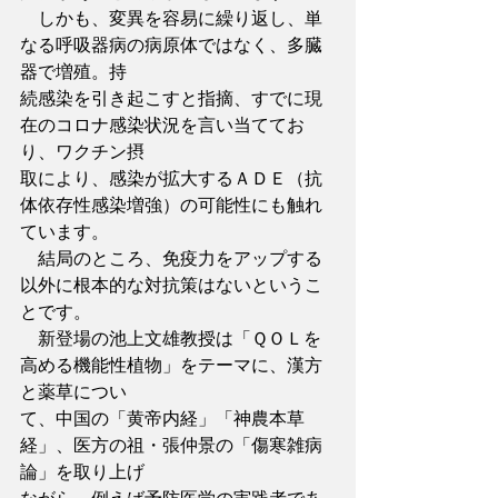
　しかも、変異を容易に繰り返し、単
なる呼吸器病の病原体ではなく、多臓
器で増殖。持
続感染を引き起こすと指摘、すでに現
在のコロナ感染状況を言い当ててお
り、ワクチン摂
取により、感染が拡大するＡＤＥ（抗
体依存性感染増強）の可能性にも触れ
ています。
　結局のところ、免疫力をアップする
以外に根本的な対抗策はないというこ
とです。
　新登場の池上文雄教授は「ＱＯＬを
高める機能性植物」をテーマに、漢方
と薬草につい
て、中国の「黄帝内経」「神農本草
経」、医方の祖・張仲景の「傷寒雑病
論」を取り上げ