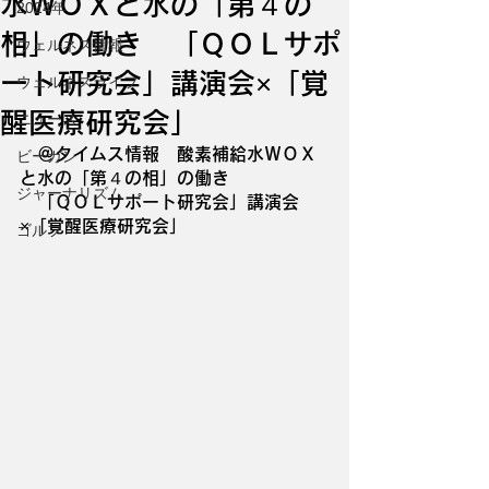
水ＷＯＸと水の「第４の
2024年
相」の働き 「ＱＯＬサポ
ウェルネス情報
ート研究会」講演会×「覚
ウェルネスライフ
醒医療研究会」
ニュース
　＠タイムス情報　酸素補給水ＷＯＸ
ビーガン
と水の「第４の相」の働き
ジャーナリズム
　「ＱＯＬサポート研究会」講演会
×「覚醒医療研究会」
ゴルフ