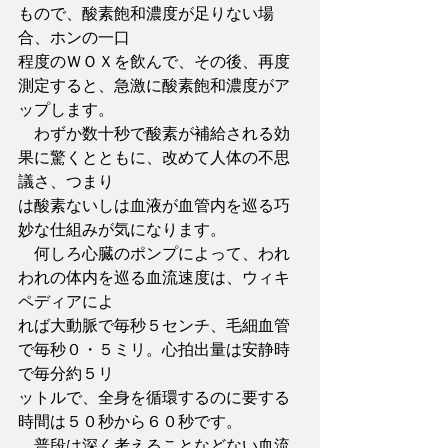
もので、酸素飽和濃度が足りない場
合、ホンの一口
程度のＷＯＸを飲んで、その後、再度
測定すると、急激に酸素飽和濃度がア
ップします。
　わずか数十秒で酸素が補給される効
果に驚くとともに、改めて人体の不思
議さ、つまり
は酸素ないしは血液が血管内を巡る巧
妙な仕組みが気になります。
　何しろ心臓のポンプによって、われ
われの体内を巡る血流速度は、ウィキ
ペディアによ
れば大動脈で毎秒５センチ、毛細血管
で毎秒０・５ミリ。心拍出量は安静時
で毎分約５リ
ットルで、全身を循環するのに要する
時間は５０秒から６０秒です。
　普段は深く考えることなどない血流