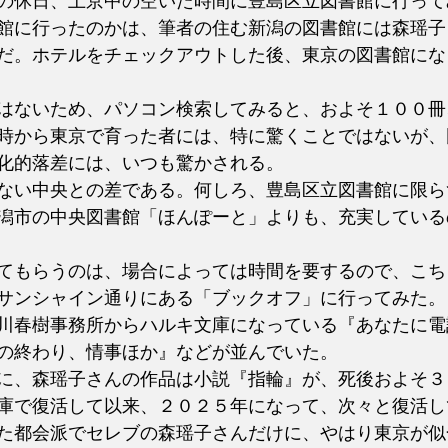
の休日、上京中の空いた時間に豊島区立図書館に行って
館に行ったのかは、筆者の住む新潟の図書館には森瑶子
だ。ホテルをチェックアウトした後、東京の図書館にな
はないため、パソコン検索してみると、およそ１００冊
時から東京で育った者には、特に驚くことではないが、
化的落差には、いつも驚かされる。
ない中央との差である。何しろ、豊島区立図書館に限ら
潟市の中央図書館「ほんぽーと」よりも、充実している
てもらうのは、場合によっては時間を要するので、こち
サンシャイン通りにある「ブックオフ」に行ってみた。
川春樹事務所からハルキ文庫になっている『あなたに電
の終わり、情事ほか』などが並んでいた。
に、森瑶子さんの作品は小説『指輪』が、死後およそ３
庫で復活して以来、２０２５年になって、次々と復活し
た都会派でセレブの森瑶子さんだけに、やはり東京が似