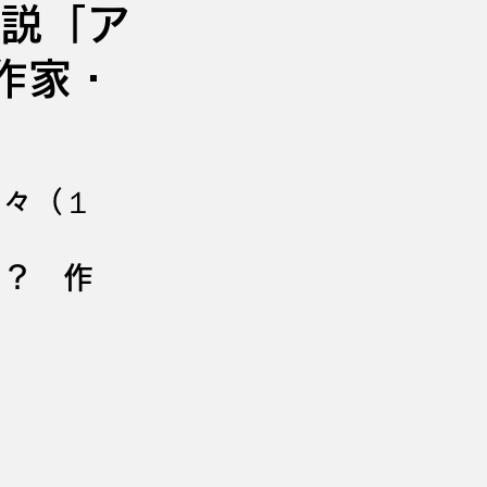
説「ア
作家・
日々（１
！？　作