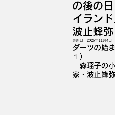
の後の日
イランド
波止蜂弥
更新日：
2025年11月4日
ダーツの始
１）
　森瑶子の
家・波止蜂