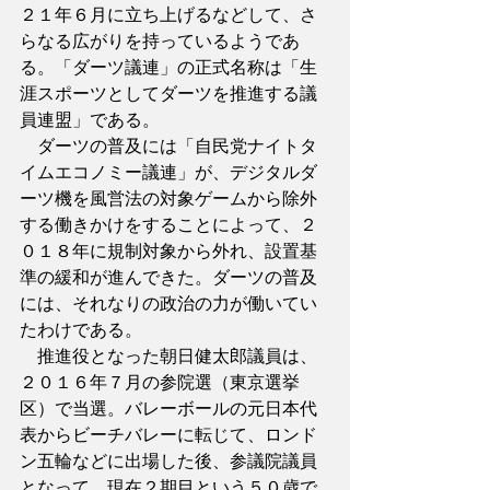
２１年６月に立ち上げるなどして、さ
らなる広がりを持っているようであ
る。「ダーツ議連」の正式名称は「生
涯スポーツとしてダーツを推進する議
員連盟」である。
　ダーツの普及には「自民党ナイトタ
イムエコノミー議連」が、デジタルダ
ーツ機を風営法の対象ゲームから除外
する働きかけをすることによって、２
０１８年に規制対象から外れ、設置基
準の緩和が進んできた。ダーツの普及
には、それなりの政治の力が働いてい
たわけである。
　推進役となった朝日健太郎議員は、
２０１６年７月の参院選（東京選挙
区）で当選。バレーボールの元日本代
表からビーチバレーに転じて、ロンド
ン五輪などに出場した後、参議院議員
となって、現在２期目という５０歳で