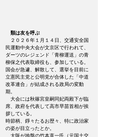
類は友を呼ぶ
　２０２６年１月１４日、交通安全国
民運動中央大会が文京区で行われて、
ダーツのレジェンド「青柳運送」の青
柳保之代表取締役も、参加している。
国会が急遽、解散して、選挙を目前に
立憲民主党と公明党が合体した「中道
改革連合」が結成される政局の変動
期。
　大会には秋篠宮皇嗣同妃両殿下が臨
席、政府を代表して高市早苗首相が挨
拶している。
時節柄、錚々たるお歴々、特に政治家
の姿が目立ったとか。
　大阪が地盤の竹本直一氏（元国土交