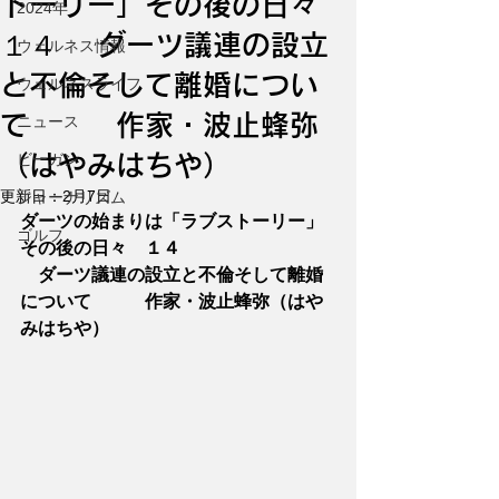
トーリー」その後の日々
2024年
１４ ダーツ議連の設立
ウェルネス情報
と不倫そして離婚につい
ウェルネスライフ
て 作家・波止蜂弥
ニュース
（はやみはちや）
ビーガン
更新日：
2月7日
ジャーナリズム
ダーツの始まりは「ラブストーリー」
ゴルフ
その後の日々　１４
　ダーツ議連の設立と不倫そして離婚
について　　　作家・波止蜂弥（はや
みはちや）