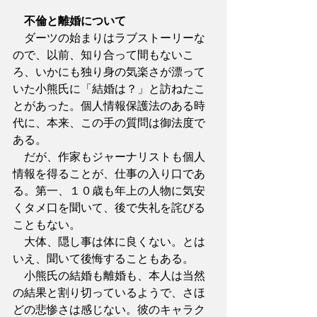
不倫と離婚について
　ダーツの始まりはラブストーリーな
ので、以前、知り合って間もないこ
ろ、いかにも独り身の気楽さが漂って
いた小熊氏に「結婚は？」と訪ねたこ
とがあった。個人情報保護法のある時
代に、本来、この手の質問は御法度で
ある。
　だが、作家もジャーナリストも個人
情報を得ることが、仕事の入り口であ
る。第一、１０歳も年上の人物に気安
くタメ口を聞いて、後で失礼を詫びる
こともない。
　大体、隠し事は体に良くない。とは
いえ、聞いて後悔することもある。
　小熊氏の結婚も離婚も、本人は当然
の結果と割り切っているようで、さほ
どの悲惨さは感じない。彼のキャラク