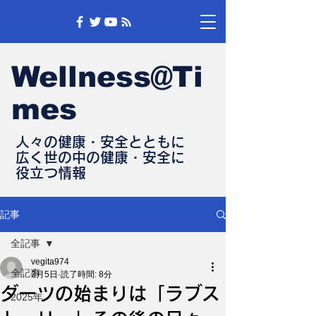
Wellness@Ti
mes
人々の健康・安全とともに
​広く世の中の健康・安全に
​役立つ情報
記事
全記事
vegita974
全記事
2月5日
読了時間: 8分
ダーツの始まりは「ラブス
2025年