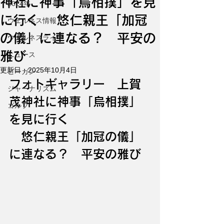
神社に神事「烏相撲」を見
2024年
に行く 悠仁親王「加冠
ウェルネス情報
の儀」に連なる？ 平安の
ウェルネスライフ
雅び
ニュース
更新日：
2025年10月4日
ビーガン
フォトギャラリー　上賀
ジャーナリズム
茂神社に神事「烏相撲」
ゴルフ
を見に行く
　悠仁親王「加冠の儀」
に連なる？　平安の雅び