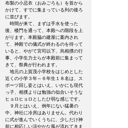
布製の小忌衣（おみごろも）を首から
かけて、すでに集まっている列の後ろ
に並びます。
　時間が来て、まずは手水を使った
後、楼門を通って、本殿への階段を上
がります。本殿脇の建屋に案内され
て、神殿での儀式が終わるのを待って
いると、やがて宮司以下、烏相撲の行
事、小学生力士らが本殿前に集まって
きて、祭典が行われます。
　地元の上賀茂小学校をはじめとした
近くの小学３年～６年生１８名は、ス
ポーツ回し姿とはいえ、いかにも現代
っ子、相撲よりは勉強の似合いそうな
ヒョロヒョロとしたひ弱な感じです。
　９月とはいえ、例年にない猛暑の
中、神社に冷房はありません。代わり
に式が進んでいくうちに、少しだけ神
前に相応しい涼やかな風が流れてきま