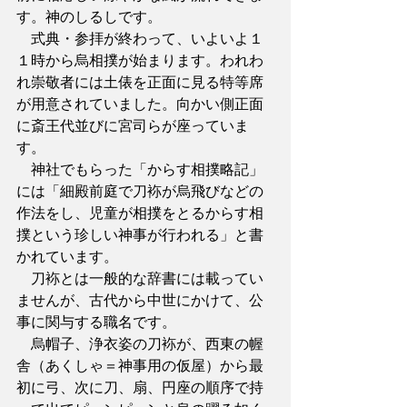
す。神のしるしです。
　式典・参拝が終わって、いよいよ１
１時から烏相撲が始まります。われわ
れ崇敬者には土俵を正面に見る特等席
が用意されていました。向かい側正面
に斎王代並びに宮司らが座っていま
す。
　神社でもらった「からす相撲略記」
には「細殿前庭で刀袮が烏飛びなどの
作法をし、児童が相撲をとるからす相
撲という珍しい神事が行われる」と書
かれています。
　刀袮とは一般的な辞書には載ってい
ませんが、古代から中世にかけて、公
事に関与する職名です。
　烏帽子、浄衣姿の刀袮が、西東の幄
舎（あくしゃ＝神事用の仮屋）から最
初に弓、次に刀、扇、円座の順序で持