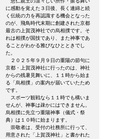
　悠仁親王の凛々しい所作・振る舞い
に感動を覚えた３日後、長く連綿と続
く伝統の力を再認識する機会となった
のが、飛鳥時代末期に創建された京都
最古の上賀茂神社での烏相撲です。そ
れは相撲が国技であり、また神事であ
ることがわかる雅びなひとときでし
た。
　２０２５年９月９日の重陽の節句に
京都・上賀茂神社に行ったのは、神社
からの残暑見舞いに、１１時から始ま
る「烏相撲」の案内が届いていたため
です。
　スポーツ観戦なら１１時でも構いま
せんが、神事は疎かにはできません。
烏相撲に先立つ重陽神事（儀式・祭
典）は１０時に始まります。
　崇敬者は、受付の社務所に行って、
用意された「上賀茂神社」と書かれた