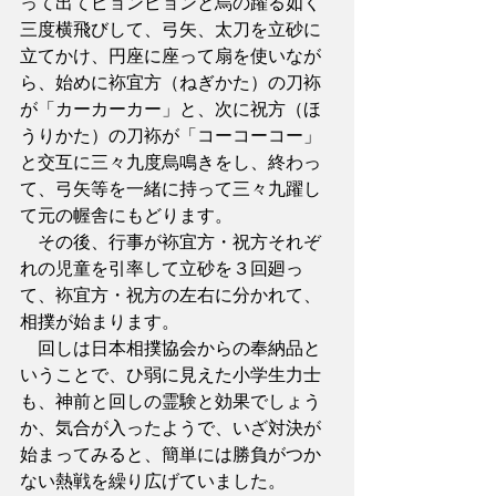
って出てピョンピョンと烏の躍る如く
三度横飛びして、弓矢、太刀を立砂に
立てかけ、円座に座って扇を使いなが
ら、始めに袮宜方（ねぎかた）の刀袮
が「カーカーカー」と、次に祝方（ほ
うりかた）の刀袮が「コーコーコー」
と交互に三々九度烏鳴きをし、終わっ
て、弓矢等を一緒に持って三々九躍し
て元の幄舎にもどります。
　その後、行事が袮宜方・祝方それぞ
れの児童を引率して立砂を３回廻っ
て、袮宜方・祝方の左右に分かれて、
相撲が始まります。
　回しは日本相撲協会からの奉納品と
いうことで、ひ弱に見えた小学生力士
も、神前と回しの霊験と効果でしょう
か、気合が入ったようで、いざ対決が
始まってみると、簡単には勝負がつか
ない熱戦を繰り広げていました。