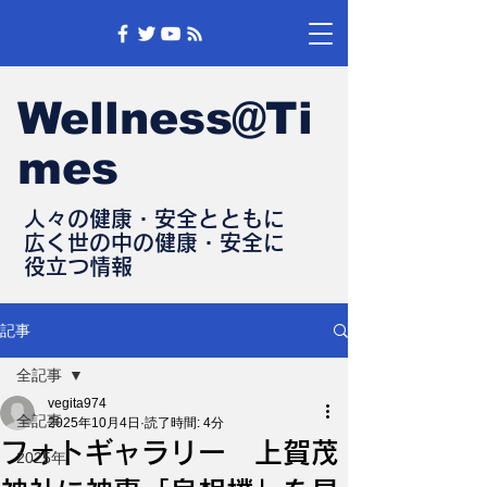
Wellness@Ti
mes
人々の健康・安全とともに
​広く世の中の健康・安全に
​役立つ情報
記事
全記事
vegita974
全記事
2025年10月4日
読了時間: 4分
フォトギャラリー 上賀茂
2025年