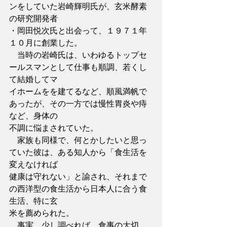
ンをしていた岩崎輝明氏が、玄米酵素
の研究開発者
・岡田悦次氏と出会って、１９７１年
１０月に創業した。
　当時の岩崎氏は、いわゆるトップセ
ールスマンとして仕事も順調、若くし
て結婚してマ
イホームをを建てるなど、順風満帆で
あったが、その一方では慢性胃炎や痔
など、身体の
不調に悩まされていた。
　家族も同様で、何とかしたいと思っ
ていた彼は、ある知人から「食生活を
変えなければ
健康は守れない」と諭され、それまで
の西洋型の食生活から日本人に合う食
生活、特に玄
米を薦められた。
　事実、少し調べれば、食事の大切