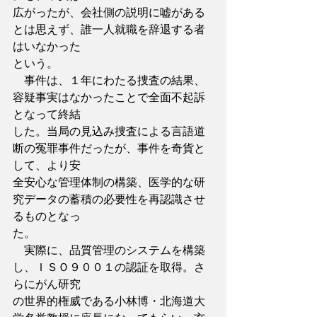
広がったが、会社側の説明に嘘がある
とは思えず、誰一人就職を辞退する者
はいなかった
という。
　事件は、１年にわたる捜査の結果、
容疑事実はなかったことで全面不起訴
となって終結
した。当局の見込み捜査による言語道
断の冤罪事件だったが、事件を奇貨と
して、より安
全安心な管理体制の構築、医学的な研
究データの蓄積の必要性を再認識させ
るものとなっ
た。
　実際に、品質管理のシステムを構築
し、ＩＳＯ９００１の認証を取得。さ
らにがん研究
の世界的権威である小林博・北海道大