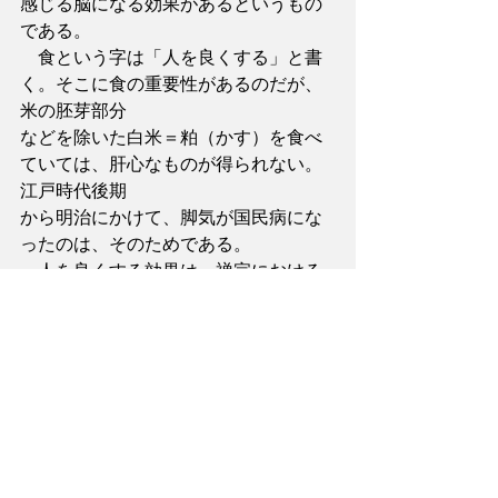
感じる脳になる効果があるというもの
である。
　食という字は「人を良くする」と書
く。そこに食の重要性があるのだが、
米の胚芽部分
などを除いた白米＝粕（かす）を食べ
ていては、肝心なものが得られない。
江戸時代後期
から明治にかけて、脚気が国民病にな
ったのは、そのためである。
　人を良くする効果は、禅宗における
玄米菜食がそのまま「食べる修行」で
あり、続けて
いくうちに精神性が高まる悟りへの道
だからである。
　特に、最近多いのが、美容・エステ
サロンでの玄米酵素の利用である。
「インナービュ
ーティ」という考え方で、身体の中か