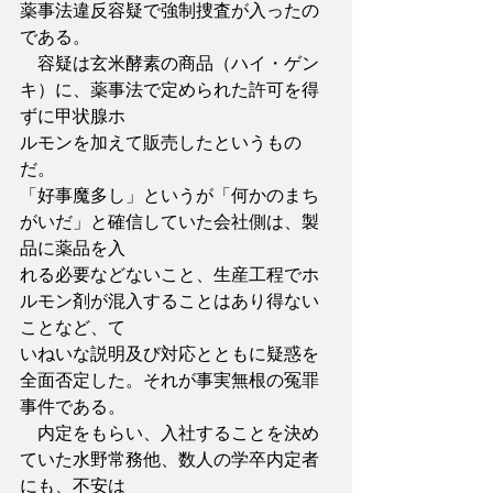
薬事法違反容疑で強制捜査が入ったの
である。
　容疑は玄米酵素の商品（ハイ・ゲン
キ）に、薬事法で定められた許可を得
ずに甲状腺ホ
ルモンを加えて販売したというもの
だ。
「好事魔多し」というが「何かのまち
がいだ」と確信していた会社側は、製
品に薬品を入
れる必要などないこと、生産工程でホ
ルモン剤が混入することはあり得ない
ことなど、て
いねいな説明及び対応とともに疑惑を
全面否定した。それが事実無根の冤罪
事件である。
　内定をもらい、入社することを決め
ていた水野常務他、数人の学卒内定者
にも、不安は