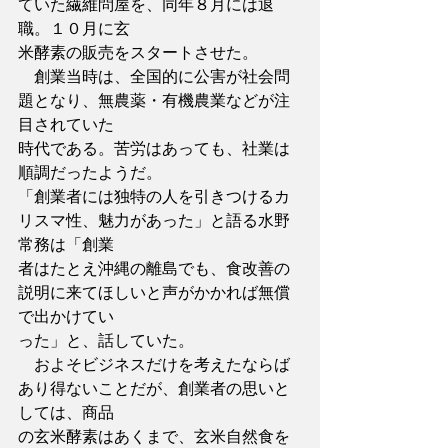
ていた繊維問屋を、同年８月には退
職。１０月に玄
米酵素の販売をスタートさせた。
　創業当時は、全国的に公害が社会問
題となり、無農薬・有機農業などが注
目されていた
時代である。苦労はあっても、社業は
順調だったようだ。
「創業者には独特の人を引きつけるカ
リスマ性、魅力があった」と語る水野
常務は「創業
者はたとえ沖縄の離島でも、食改善の
説明に来てほしいと声がかかれば無償
で出かけてい
った」と、話していた。
　およそビジネスだけを考えたならば
あり得ないことだが、創業者の思いと
しては、商品
の玄米酵素はあくまで、玄米自然食を