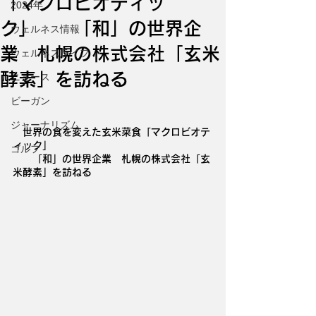
「マクロビオティッ
2024年
ク」 「和」の世界企
ウェルネス情報
業 札幌の株式会社「玄米
ウェルネスライフ
酵素」を訪ねる
ニュース
ビーガン
ジャーナリズム
　世界の食を変えた玄米菜食「マクロビオテ
ィック」
ゴルフ
　　「和」の世界企業　札幌の株式会社「玄
米酵素」を訪ねる