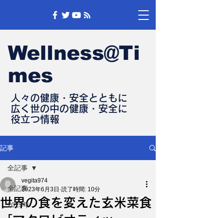
Wellness@Ti
mes
人々の健康・安全とともに
​広く世の中の健康・安全に
​役立つ情報
記事
全記事
vegita974
全記事
2023年6月3日
読了時間: 10分
世界の食を変えた玄米菜食
2025年