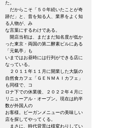
た。
　だからこそ「５０年続いたことが奇
跡だ」と、昔を知る人、業界をよく知
る人物が、み
な言葉にするわけである。
　開店当初は、まだまだ知名度が低か
った東京・両国の第二酵素ビルにある
「元氣亭」も
いまではお昼時には行列ができる店に
なっている。
　２０１１年１１月に開業した大阪の
自然食カフェ「ＧＥＮＭＡＩカフェ」
も同様で、コ
ロナ下での休業後、２０２２年４月に
リニューアル・オープン。現在は約半
数が外国人の
お客様。ビーガンメニューの美味しい
店を探してやってくる。
　まさに、時代背景は様変わりしてい