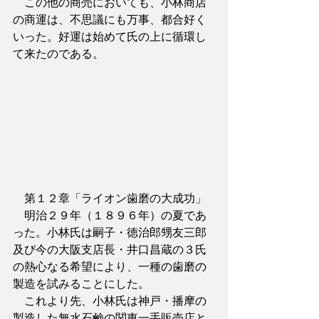
　この他の商売においても、小林商店
の商運は、不思議にも万事、都合好く
いった。好運は始めて氏の上に循環し
て来たのである。
　第１２章「ライオン歯磨の大成功」
　明治２９年（１８９６年）の夏であ
った。小林氏は嗣子・徳治郎甥友三郎
及び今の大阪支店長・井口昌蔵の３氏
の熱心なる希望により、一種の歯磨の
製造を試みることにした。
　これより先、小林氏は神戸・播摩の
製造した無水石鹸の関東一手販売店と