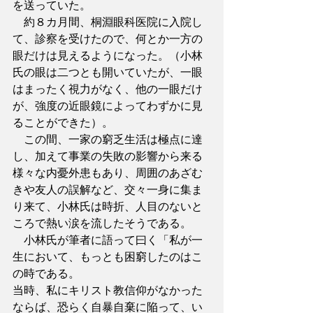
を送っていた。
　約８カ月間、桐淵眼科医院に入院し
て、診察を受けたので、何とか一方の
眼だけは見えるようになった。（小林
氏の眼は二つとも開いていたが、一眼
はまったく視力がなく、他の一眼だけ
が、強度の近眼鏡によってわずかに見
ることができた）。
　この間、一家の窮乏生活は極点に達
し、加えて事業の失敗の影響から来る
様々な内憂外患もあり、周囲のあざむ
きや友人の誤解など、交々一身に集ま
り来て、小林氏は時折、人目のないと
ころで熱い涙を流したそうである。
　小林氏が筆者に語って曰く「私が一
生において、もっとも困窮したのはこ
の時である。
当時、私にキリスト教信仰がなかった
ならば、恐らく自暴自棄に陥って、い