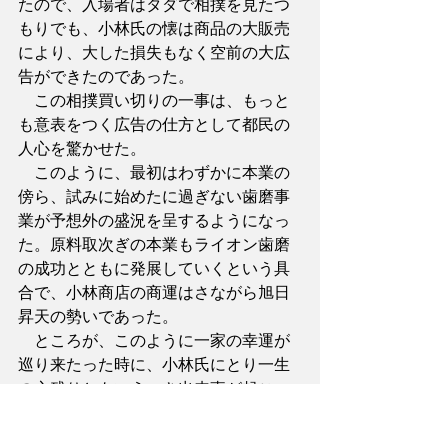
たので、入場者はタダで相撲を見たつ
もりでも、小林氏の懐は商品の大販売
により、大した損失もなく空前の大広
告ができたのであった。
　この相撲買い切りの一事は、もっと
も意表をつく広告の仕方として都民の
人心を驚かせた。
　このように、最初はわずかに本業の
傍ら、試みに始めたに過ぎない歯磨事
業が予想外の盛況を呈するようになっ
た。原料取次ぎの本業もライオン歯磨
の成功とともに発展していくという具
合で、小林商店の商運はさながら旭日
昇天の勢いであった。
　ところが、このように一家の幸運が
巡り来たった時に、小林氏にとり一生
の心残りともいうべき出来事が起こっ
た。それは明治３２年２月に２８年間
辛苦をともにしてきた妻ハンを失った