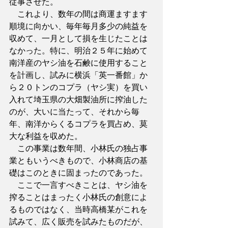
従事させた。
　これより、数年の間は商運ますます
順境に向かい、毎年毎月多少の純益を
収めて、一月として損を生じたことは
なかった。特に、明治２５年に始めて
南洋産のヤシ油を石鹸に使用すること
を計画し、試みに横浜「英一番館」か
ら２０トンのコプラ（ヤシ実）を買い
入れて埼玉県の大畑製油所に搾油した
のが、大いに当たって、それから毎
年、南洋からくるコプラを買占め、莫
大な利益を収めた。
　この事業は数年間、小林氏の独占事
業ともいうべきもので、小林商店の基
礎はこのときに固まったのであった。
　ここで一言すべきことは、ヤシ油を
搾ることはまったく小林氏の創意によ
るものではなく、当時高橋某がこれを
試みて、広く販売を試みたものだが、