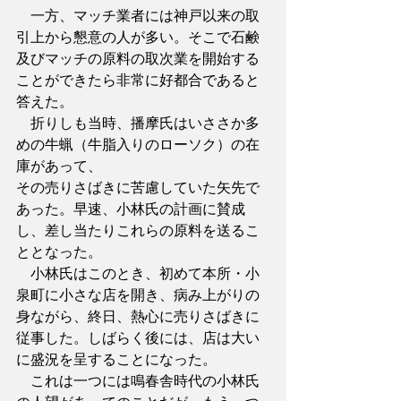
　一方、マッチ業者には神戸以来の取
引上から懇意の人が多い。そこで石鹸
及びマッチの原料の取次業を開始する
ことができたら非常に好都合であると
答えた。
　折りしも当時、播摩氏はいささか多
めの牛蝋（牛脂入りのローソク）の在
庫があって、
その売りさばきに苦慮していた矢先で
あった。早速、小林氏の計画に賛成
し、差し当たりこれらの原料を送るこ
ととなった。
　小林氏はこのとき、初めて本所・小
泉町に小さな店を開き、病み上がりの
身ながら、終日、熱心に売りさばきに
従事した。しばらく後には、店は大い
に盛況を呈することになった。
　これは一つには鳴春舎時代の小林氏