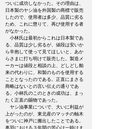
ついに成功しなかった。その理由は、
日本製のヤシ油を外国製の商標で販売
したので、使用者は多少、品質に劣る
ため、これに懲りて、再び使用する者
がなかった。
　小林氏は最初からこれは日本製であ
る、品質は少し劣るが、値段は安いか
ら辛抱して使って見てほしいと、あか
らさまに打ち明けて販売した。製造メ
ーカーは値段と相談の上、どしどし舶
来の代わりに、和製のものを使用する
こととなったのである。正直にまさる
商略はないとの言い伝えの通りであ
る。小林氏のこのときの成功は、まっ
たく正直の賜物であった。
　ヤシ油事業についで、大いに利益が
上がったのが、東北産のマッチの軸木
をついに神戸に搬出したことである。
奥羽における３年間の苦心は一時はま