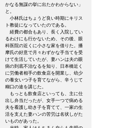
かなる無謀の挙に出たかわからない」
と。
　小林氏はちょうど良い時期にキリス
ト教徒になっていたのである。
　経費の都合もあり、長く入院してい
るわけにも行かないため、その後、眼
科医院の近くに小さな家を借りた。播
摩氏の好意で月々わずかな手当てを受
けて生活していたが、妻ハンは夫の眼
病の到底不治なるを知り、日本橋近く
に労働者相手の飲食店を開業し、幼少
の養女いつ子を育てながら、辛うじて
糊口の途を講じた。
　もっとも飲食店といっても、主に仕
出し弁当だったが、女手一つで病める
夫を看護し幼き子を育てて、一家の生
活を支えた妻ハンの苦労は名状しがた
いものがあった。
　当時、家人はもちろん自らも失明の