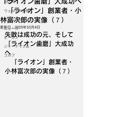
「ライオン歯磨」大成功へ
2024年
「ライオン」創業者・小
ウェルネス情報
林富次郎の実像（７）
ウェルネスライフ
更新日：
2025年10月4日
ニュース
失敗は成功の元、そして
ビーガン
「ライオン歯磨」大成功
ジャーナリズム
へ
ゴルフ
　「ライオン」創業者・
小林富次郎の実像（７）