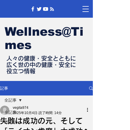
Wellness@Ti
mes
人々の健康・安全とともに
​広く世の中の健康・安全に
​役立つ情報
記事
全記事
vegita974
全記事
2025年10月4日
読了時間: 14分
失敗は成功の元、そして
2025年