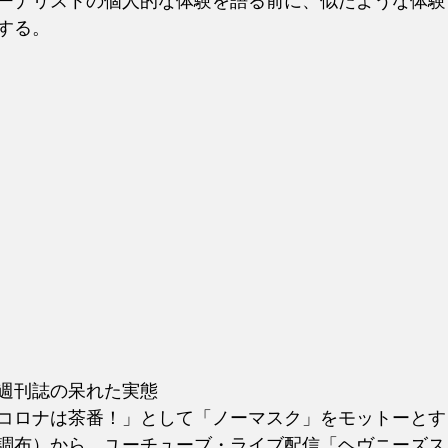
ーナリストの個人的な体験を語る前に、似たような体験
する。
週刊誌の呆れた実態
コロナは茶番！」として「ノーマスク」をモットーとす
調布）から、ユーチューブ・ライブ配信「ヘヴニーズス