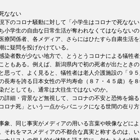
死なない
現下のコロナ騒動に対して「小学生はコロナで死なない
ち小学生の自由な日常生活が奪われなくてはならないの
医療関係者、各メディア、さらにはひたすら自粛生活を
潮に疑問を投げかけている。
感染者数が少ない地方で、とうとうコロナによる犠牲者
こともある。例えば、新潟県内で初の死者が出たときの
と思って、よく見ると、犠牲者は老人介護施設の「９５
の長寿を誇る日本女性の平均寿命（８７・４５歳）を８
染だとしても、通常は大往生ではないのか。
の詳細・背景など無視して、コロナの不安と恐怖を煽る
コロナ死」という一点からパニックになる世間の在り方
事象、同じ事実がメディアの用いる言葉や映像などによ
。それをマスメディアの不都合な真実と称するのは、い