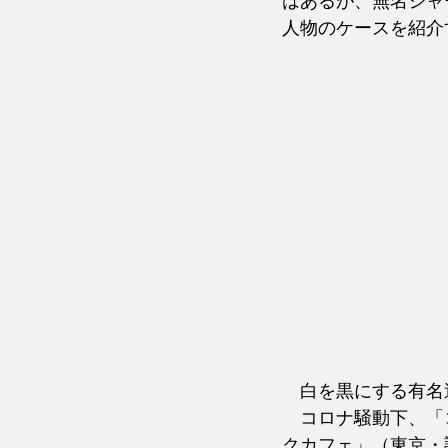
はあるが、無名ジャ
人物のケースを紹介
　白を黒にする有名
　コロナ騒動下、「
クカフェ」（東京・