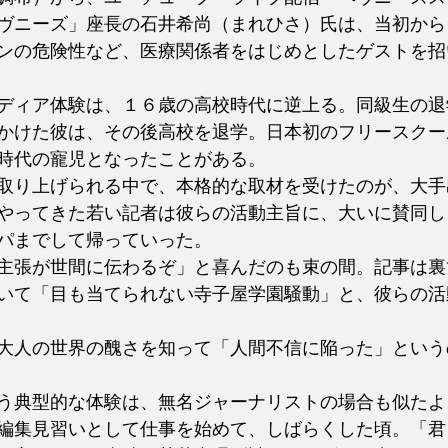
ヴニーズ」座長の石井希尚（まれひさ）氏は、当初から
ンの危険性など、医療関係者をはじめとしたゲストを招
ディア体験は、１６歳の高校時代に逆上る。同級生の退
かけた彼は、その後高校を退学。日本初のフリースクー
時代の寵児となったことがある。
取り上げられる中で、本格的な取材を受けたのが、大手
やってきた若い記者は彼らの活動主旨に、大いに賛同し
パまでして帰っていった。
主張が世間に伝わるぞ」と喜んだのも束の間。記事は裏
いて「目も当てられない寺子屋学園騒動」と、彼らの活
大人の世界の醜さを知って「人間不信に陥った」という
う典型的な体験は、無名ジャーナリストの場合も似たよ
編集見習いとして仕事を始めて、しばらくした頃。「君