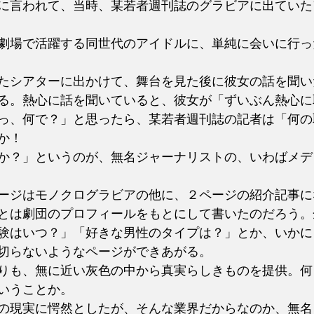
に言われて、当時、某若者週刊誌のグラビアに出ていた
劇場で活躍する同世代のアイドルに、単純に会いに行っ
たシアターに出かけて、舞台を見た後に彼女の話を聞い
る。熱心に話を聞いていると、彼女が「ずいぶん熱心に
っ、何で？」と思ったら、某若者週刊誌の記者は「何の
か！
か？」というのが、無名ジャーナリストの、いわばメデ
ージはモノクログラビアの他に、２ページの紹介記事に
とは劇団のプロフィールをもとにして書いたのだろう。
験はいつ？」「好きな男性のタイプは？」とか、いかに
切らないようなページができあがる。
りも、無に近い灰色の中から真実らしきものを提供。何
いうことか。
の現実に愕然としたが、そんな業界だからなのか、無名