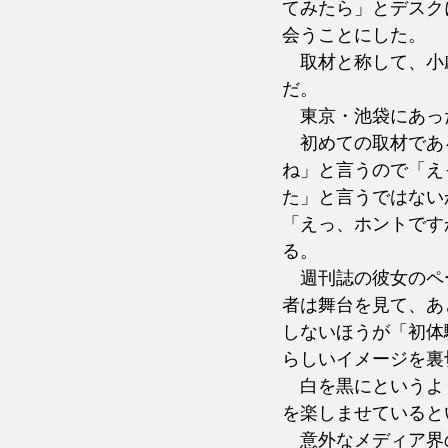
てみたら」とデスク
会うことにした。
　取材と称して、小
だ。
　東京・池袋にあっ
　初めての取材であ
ね」と言うので「え
た」と言うではない
「えっ、ホントです
る。
　週刊誌の彼女のペ
者は舞台を見て、あ
しないほうが「初体
らしいイメージを裏
　白を黒にというよ
を楽しませていると
　意外なメディア界