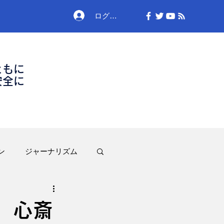
ログイン
ともに
安全に
ン
ジャーナリズム
」心斎