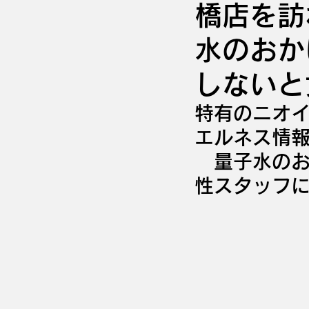
橋店を訪
水のおか
しないと
特有のニオ
エルネス情
　量子水の
性スタッフ