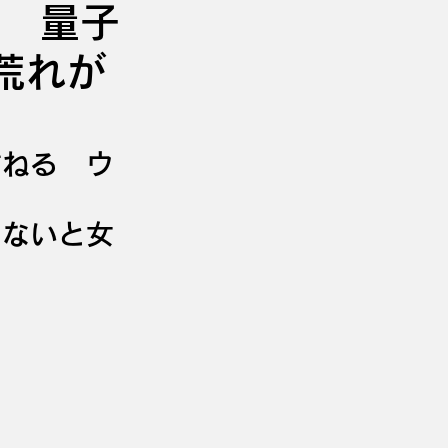
 量子
荒れが
訪ねる　ウ
しないと女