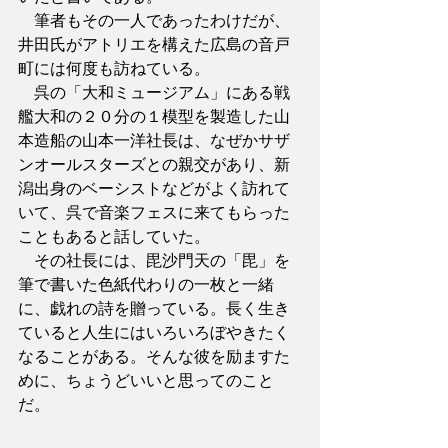
　筆者もその一人であったわけだが、
井田氏がアトリエを構えた広島の音戸
町には何度も訪ねている。
　呉の「大和ミュージアム」にある戦
艦大和の２０分の１模型を製造した山
本造船の山本一洋社長は、なぜかサザ
ンオールスターズとの親交があり、新
潟出身のベーシストなどがよく訪れて
いて、呉で音楽フェスに来てもらった
こともあると話していた。
　その社長には、毘沙門天の「毘」を
筆で書いた色紙代わりの一枚と一緒
に、戯れの詩を贈っている。長く生き
ていると人生にはいろいろぼやきたく
なることがある。そんな彼を励ますた
めに、ちょうどいいと思ってのこと
だ。