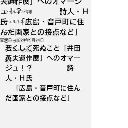
夫遺作展」へのオマージ
2024年
ュ！？ 詩人・Ｈ
ウェルネス情報
氏 「広島・音戸町に住
ウェルネスライフ
んだ画家との接点など」
ニュース
更新日：
2024年9月24日
ビーガン
若くして死ぬこと「井田
ジャーナリズム
英夫遺作展」へのオマー
ゴルフ
ジュ！？　　　　　詩
人・Ｈ氏
　「広島・音戸町に住ん
だ画家との接点など」