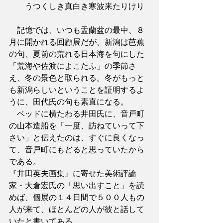
　　うつくしき真白き寒波来たりけり
　記憶では、いつも盂蘭盆の最中、８
月に開かれる回顧展だが、新潟は芭蕉
の句、夏前の荒れる日本海を句にした
「荒海や佐渡によこたふ」の季節さ
え、冬の景色と取られる。冬がもっと
も新潟らしいということを証明するよ
うに、田代氏の句も素直になる。
　ベッドに横たわる井田氏に、音戸町
の山本造船を「一度、訪ねていって下
さい」と伝えたのは、すぐに良くなっ
て、音戸町にもどると思っていたから
である。
『井田英夫画集』に寄せた美術評論
家・大倉宏氏の「思い出すこと」を読
めば、個展の１４日間で５００人もの
人が来て、ほとんどの人が彼と話して
いたと書いてある。