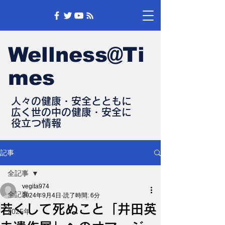
Wellness@Ti
mes
人々の健康・安全とともに
​広く世の中の健康・安全に
​役立つ情報
記事
全記事
vegita974
全記事
2024年9月4日
読了時間: 6分
若くして死ぬこと「井田英
2025年