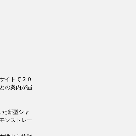
サイトで２０
との案内が届
した新型シャ
モンストレー