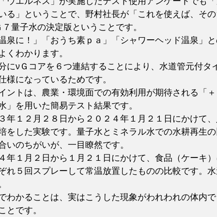
「ウエルネス」が実施したテスト使用アンケートでも「
いる」ということで、野村社長が「これを使えば、その
Ｇ７量子水の決定版ということです。
温泉に！」「おうち素ｐａ」「シャワーヘッド温泉」と
よくわかります。
分にνＧコアを６つ連結することにより、水道管元付タ
仕様になっているためです。
イントは、農業・環境面での有効利用が期待される「＋
水」を用いた簡易テスト結果です。
３年１２月２８日から２０２４年１月２１日にかけて、
培をした実験です。量子水とミネラル水での水耕再生の
合いのちがいが、一目瞭然です。
４年１月２日から１月２１日にかけて、食品（ケーキ）
ぞれ５回スプレーして常温放置したものの比較です。水
。
でわかることは、実はこうした現象がわれわれの体内で
ことです。