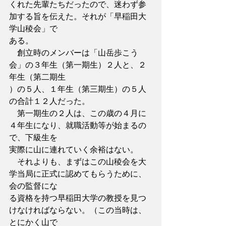
くれた先輩たちだったので、迷わず参
加する旨を伝えた。それが「早稲田大
学山稜会」で
ある。
　創立時のメンバーは「山岳歩こう
会」の３年生（第一期生）２人と、２
年生（第二期生
）の５人、１年生（第三期生）の５人
の合計１２人だった。
　第一期生の２人は、この歳の４月に
４年生になり、就職活動等が始まるの
で、下級生を
実際に山に連れていく余裕はない。
　それよりも、まずはこの山稜会を大
学当局に正式に認めてもらうために、
会の監督にな
る資格を持つ早稲田大学の教授を見つ
けなければならない。（この当時は、
とにかく山で