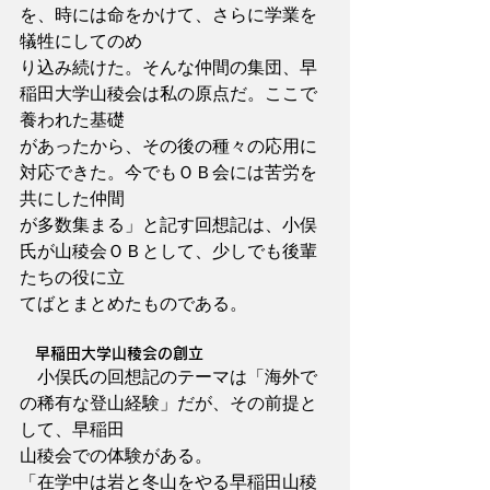
を、時には命をかけて、さらに学業を
犠牲にしてのめ
り込み続けた。そんな仲間の集団、早
稲田大学山稜会は私の原点だ。ここで
養われた基礎
があったから、その後の種々の応用に
対応できた。今でもＯＢ会には苦労を
共にした仲間
が多数集まる」と記す回想記は、小俣
氏が山稜会ＯＢとして、少しでも後輩
たちの役に立
てばとまとめたものである。
　早稲田大学山稜会の創立
　小俣氏の回想記のテーマは「海外で
の稀有な登山経験」だが、その前提と
して、早稲田
山稜会での体験がある。
「在学中は岩と冬山をやる早稲田山稜