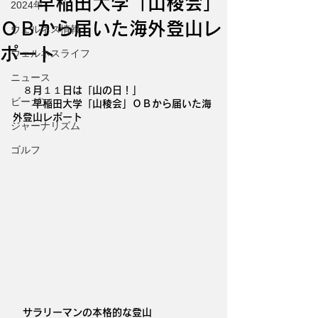
早稲田大学「山稜会」
2024年
ＯＢから届いた海外登山レ
ウェルネス情報
ポート
ウェルネスライフ
ニュース
　８月１１日は「山の日！」
ビーガン
　　早稲田大学「山稜会」ＯＢから届いた海
外登山レポート
ジャーナリズム
ゴルフ
　サラリーマンの本格的な登山