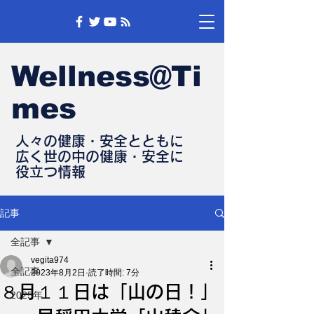
Wellness@Ti
mes
人々の健康・安全とともに
​広く世の中の健康・安全に
​役立つ情報
記事
全記事
vegita974
全記事
2023年8月2日
読了時間: 7分
８月１１日は「山の日！」
2025年