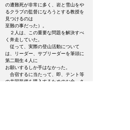
の遭難死が非常に多く、岩と雪山をや
るクラブの監督になろうとする教授を
見つけるのは
至難の事だった）。
　２人は、この重要な問題を解決すべ
く奔走していた。
　従って、実際の登山活動について
は、リーダー、サブリーダーを筆頭に
第二期生４人に
お願いするしか手はなかった。
　合宿するに当たって、即、テント等
の共同装備を購入するためのお金、さ
らにレベルの
高い岩登りと冬山に多くの経験を持
ち、技量に信頼のおける同僚を見つけ
る事等々。
　私はこの第２期生が充実していなか
ったら、山稜会の発展的活動の基礎は