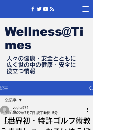
Wellness@Ti
mes
人々の健康・安全とともに
​広く世の中の健康・安全に
​役立つ情報
記事
全記事
vegita974
全記事
2022年7月7日
読了時間: 5分
「世界初・特許ゴルフ術教
2025年