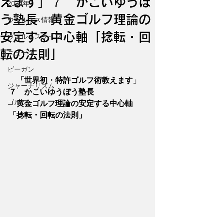
えます」７ かこいゆうぼ
2024年
う塾長 黄金ゴルフ理論の
ウェルネス情報
安定する中心軸「捻転・回
ウェルネスライフ
転の法則」
ニュース
ビーガン
「世界初・特許ゴルフ術教えます」
ジャーナリズム
７　かこいゆうぼう塾長
ゴルフ
　黄金ゴルフ理論の安定する中心軸
「捻転・回転の法則」