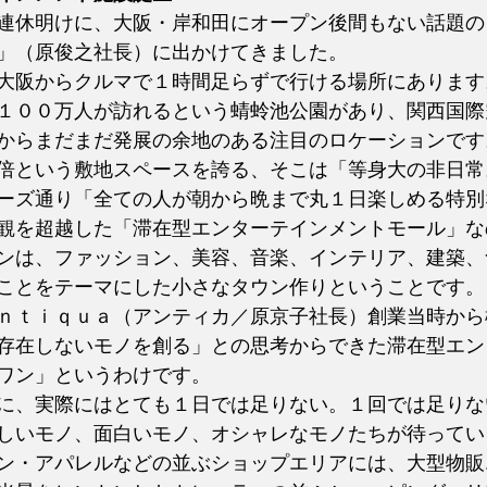
連休明けに、大阪・岸和田にオープン後間もない話題の
」（原俊之社長）に出かけてきました。
大阪からクルマで１時間足らずで行ける場所にあります
１００万人が訪れるという蜻蛉池公園があり、関西国際
からまだまだ発展の余地のある注目のロケーションです
倍という敷地スペースを誇る、そこは「等身大の非日常
ーズ通り「全ての人が朝から晩まで丸１日楽しめる特別
観を超越した「滞在型エンターテインメントモール」な
ンは、ファッション、美容、音楽、インテリア、建築、
ことをテーマにした小さなタウン作りということです。
ｎｔｉｑｕａ（アンティカ／原京子社長）創業当時から
存在しないモノを創る」との思考からできた滞在型エン
ワン」というわけです。
に、実際にはとても１日では足りない。１回では足りな
しいモノ、面白いモノ、オシャレなモノたちが待ってい
ン・アパレルなどの並ぶショップエリアには、大型物販