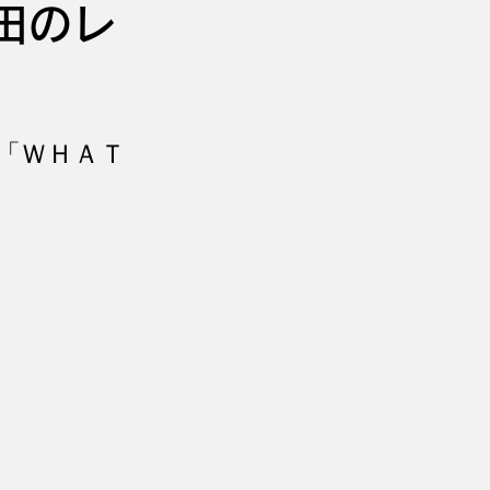
田のレ
」
「ＷＨＡＴ