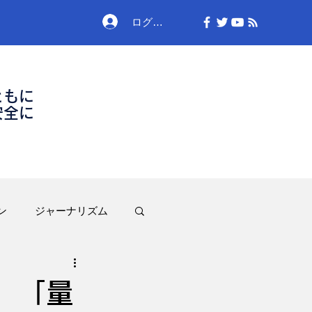
ログイン
ともに
安全に
ン
ジャーナリズム
 「量