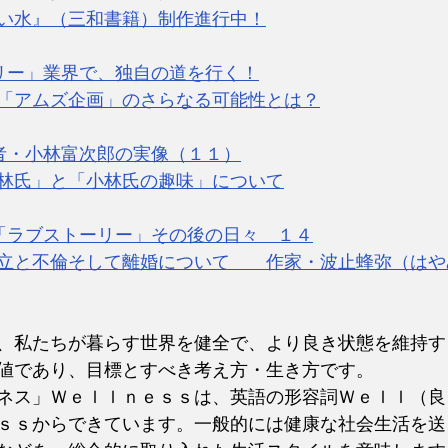
い水』（三和書籍）制作進行中！
リー」業界で、独自の道を行く！
「アムズ企画」のさらなる可能性とは？
者・小林富次郎の実像（１１）
林氏」と「小林氏の趣味」について
「ラブストーリー」その後の日々　１４
立と不倫そして離婚について　　作家・波止蜂弥（はや
、私たちが暮らす世界を健全で、より良き状態を維持す
値であり、目標とすべき考え方・生き方です。
ネス」Ｗｅｌｌｎｅｓｓは、英語の形容詞Ｗｅｌｌ（良
ｓｓからできています。一般的には健康な社会生活を送