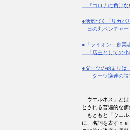
　『コロナに負けな
●活気づく「リカバ
　日の丸ベンチャー
●「ライオン」創業
　「店主としての小
●ダーツの始まりは
　　ダーツ議連の設
「ウエルネス」とは
とされる普遍的な価
　もともと「ウエル
に、名詞を表すｎｅ