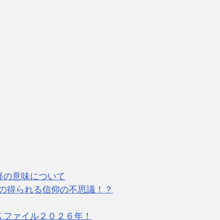
経の意味について
の得られる信仰の不思議！？
Ｋファイル２０２６年！