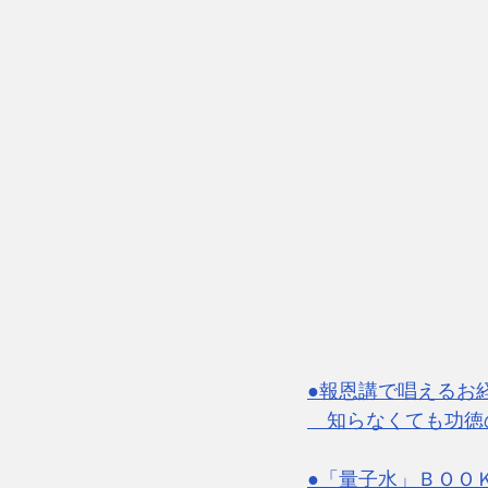
●報恩講で唱えるお
　知らなくても功徳
●「量子水」ＢＯＯ